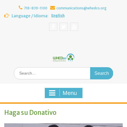
Skip
to
718-839-1100
communications@whedco.org
content
Language / Idioma:
English
Facebook
Twitter
YouTube
Search
for:
Menu
Haga su Donativo