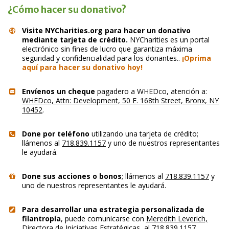
¿Cómo hacer su donativo?
Visite NYCharities.org para hacer un donativo
mediante tarjeta de crédito.
NYCharities es un portal
electrónico sin fines de lucro que garantiza máxima
seguridad y confidencialidad para los donantes..
¡Oprima
aquí para hacer su donativo hoy!
Envíenos un cheque
pagadero a WHEDco, atención a:
WHEDco, Attn: Development, 50 E. 168th Street, Bronx, NY
10452
.
Done por teléfono
utilizando una tarjeta de crédito;
llámenos al
718.839.1157
y uno de nuestros representantes
le ayudará.
Done sus acciones o bonos
; llámenos al
718.839.1157
y
uno de nuestros representantes le ayudará.
Para desarrollar una estrategia personalizada de
filantropía
, puede comunicarse con
Meredith Leverich,
Directora de Iniciativas Estratégicas, al 718.839.1157
.