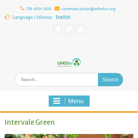
Skip
to
718-839-1100
communications@whedco.org
content
Language / Idioma:
English
Facebook
Twitter
YouTube
Search
for:
Menu
Intervale Green